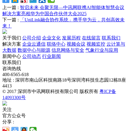
上一篇 :
智启未来 会聚无限—中讯网联携AI智能体智慧会议
解决方案亮相华为中国合作伙伴大会2025
下一篇 :
「UniLink融合协作系统」携手华为云，共创高效未
来！
关于我们
公司介绍
企业文化
发展历程
在线留言
联系我们
解决方案
企业云通信
联络中心
视频会议
视频监控
云计算与
大数据
数据中心与能源
信息网络与安全
气象行业与应用
新闻中心
公司动态
行业新闻
联系我们
咨询热线
400-6565-618
地址 : 深圳市南山区科技南路18号深圳湾科技生态园12栋B座
4413
© 2017 深圳市中讯网联科技有限公司 版权所有
粤ICP备
14093300号
关注
官方公众号
分享 :