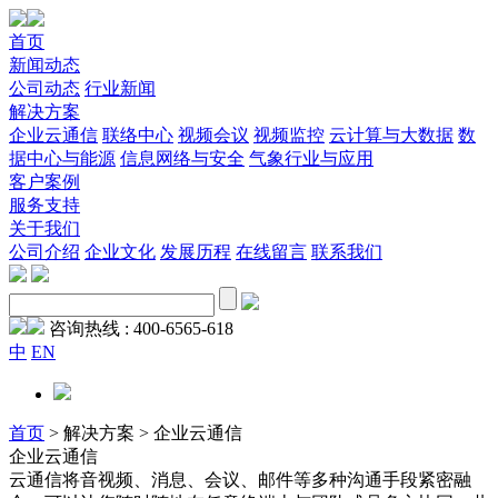
首页
新闻动态
公司动态
行业新闻
解决方案
企业云通信
联络中心
视频会议
视频监控
云计算与大数据
数
据中心与能源
信息网络与安全
气象行业与应用
客户案例
服务支持
关于我们
公司介绍
企业文化
发展历程
在线留言
联系我们
咨询热线 :
400-6565-618
中
EN
首页
>
解决方案
>
企业云通信
企业云通信
云通信将音视频、消息、会议、邮件等多种沟通手段紧密融